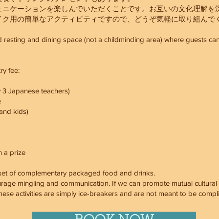
ュニケーションを楽しんでいただくことです。お互いの文化理解を
イク用の簡単なアクティビティですので、どうぞ気軽に取り組んで
resting and dining space (not a childminding area) where guests can
ry fee:
 3 Japanese teachers)
e
and kids)
 a prize
 a set of complementary packaged food and drinks.
urage mingling and communication. If we can promote mutual cultural
hese activities are simply ice-breakers and are not meant to be compl