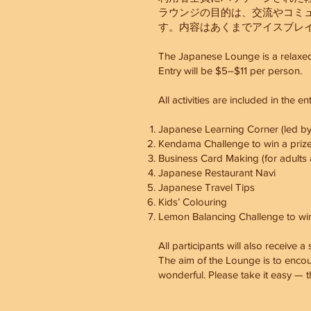
ラウンジの目的は、交流やコミ
す。内容はあくまでアイスブレ
The Japanese Lounge is a relaxed 
Entry will be $5–$11 per person.
All activities are included in the ent
Japanese Learning Corner (led by
Kendama Challenge to win a priz
Business Card Making (for adults 
Japanese Restaurant Navi
Japanese Travel Tips
Kids’ Colouring
Lemon Balancing Challenge to win
All participants will also receive
The aim of the Lounge is to enco
wonderful. Please take it easy — t